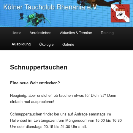
Zum
Tauchverein Köln, Tauchausbildung Köln, tauchen lernen Köln
primären
Inhalt
springen
Kölner Tauchclub Rhenania
Hauptmenü
Home
Vereinsleben
Aktuelles & Termine
Training
Ausbildung
Ökologie
Galerie
Schnuppertauchen
Eine neue Welt entdecken?
Neugierig, aber unsicher, ob tauchen etwas für Dich ist? Dann
einfach mal ausprobieren!
Schnuppertauchen findet bei uns auf Anfrage samstags im
Hallenbad im Leistungszentrum Müngersdorf von 15.00 bis 16.30
Uhr oder dienstags 20.15 bis 21.30 Uhr statt.