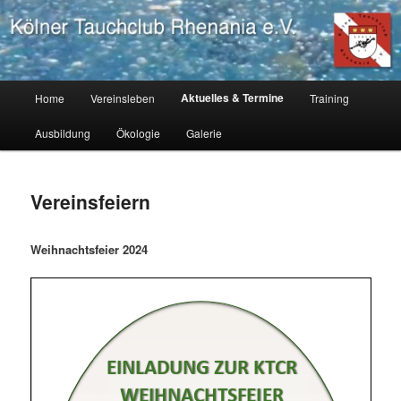
Zum
Tauchverein Köln, Tauchausbildung Köln, tauchen lernen Köln
primären
Inhalt
springen
Kölner Tauchclub Rhenania
Hauptmenü
Aktuelles & Termine
Home
Vereinsleben
Training
Ausbildung
Ökologie
Galerie
Vereinsfeiern
Weihnachtsfeier 2024