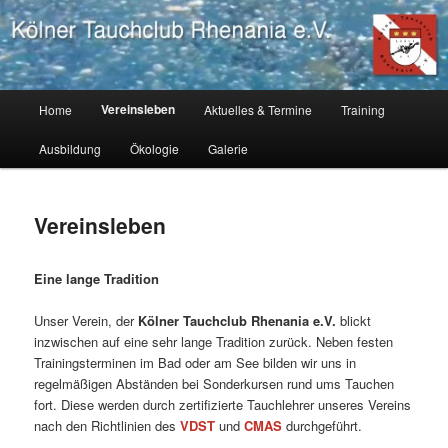
Zum
Tauchverein Köln, Tauchausbildung Köln, tauchen lernen Köln
primären
Inhalt
springen
Kölner Tauchclub Rhenania
Hauptmenü
Vereinsleben
Home
Aktuelles & Termine
Training
Ausbildung
Ökologie
Galerie
Vereinsleben
Eine lange Tradition
Unser Verein, der
Kölner Tauchclub Rhenania e.V.
blickt
inzwischen auf eine sehr lange Tradition zurück. Neben festen
Trainingsterminen im Bad oder am See bilden wir uns in
regelmäßigen Abständen bei Sonderkursen rund ums Tauchen
fort. Diese werden durch zertifizierte Tauchlehrer unseres Vereins
nach den Richtlinien des
VDST
und
CMAS
durchgeführt.