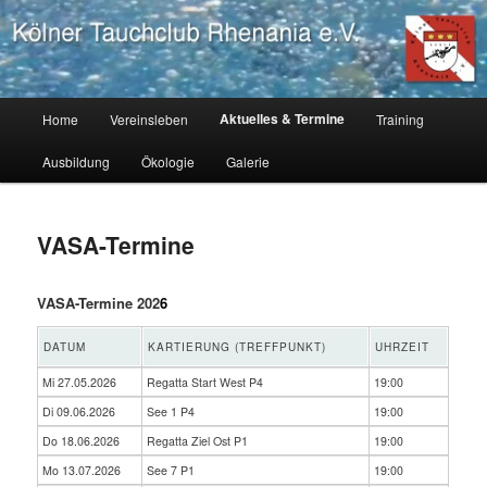
Zum
Tauchverein Köln, Tauchausbildung Köln, tauchen lernen Köln
primären
Inhalt
springen
Kölner Tauchclub Rhenania
Hauptmenü
Aktuelles & Termine
Home
Vereinsleben
Training
Ausbildung
Ökologie
Galerie
VASA-Termine
VASA-Termine 202
6
DATUM
KARTIERUNG (TREFFPUNKT)
UHRZEIT
Mi 27.05.2026
Regatta Start West P4
19:00
Di 09.06.2026
See 1 P4
19:00
Do 18.06.2026
Regatta Ziel Ost P1
19:00
Mo 13.07.2026
See 7 P1
19:00