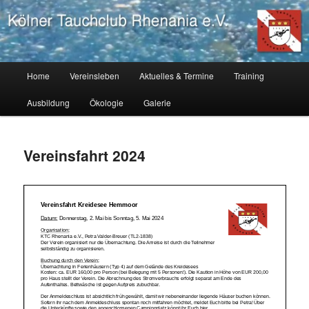
Zum
Tauchverein Köln, Tauchausbildung Köln, tauchen lernen Köln
primären
Inhalt
springen
Kölner Tauchclub Rhenania
Hauptmenü
Home
Vereinsleben
Aktuelles & Termine
Training
Ausbildung
Ökologie
Galerie
Vereinsfahrt 2024