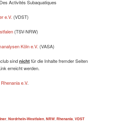
Des Activités Subaquatiques
r e.V.
(VDST)
tfalen
(TSV-NRW)
manalysen Köln e.V.
(VASA)
club sind
nicht
für die Inhalte fremder Seiten
Link erreicht werden.
 Rhenania e.V
.
lner
,
Nordrhein-Westfalen
,
NRW
,
Rhenania
,
VDST