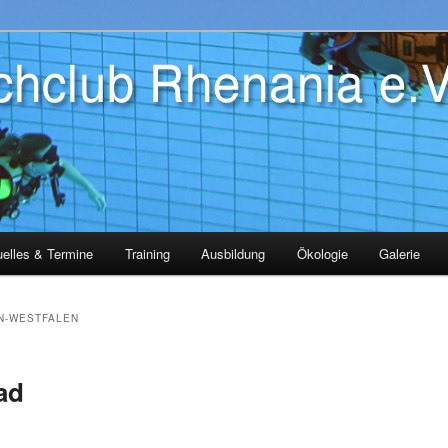
ung Köln, tauchen lernen Köln
club Rhenania
uelles & Termine
Training
Ausbildung
Ökologie
Galerie
N-WESTFALEN
ad