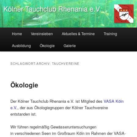
Zum
Zum
Tauchverein Köln, Tauchausbildung Köln, tauchen lernen Köln
primären
sekundären
Inhalt
Inhalt
springen
springen
Kölner Tauchclub Rhenania
Hauptmenü
Home
Vereinsleben
Aktuelles & Termine
Training
Ausbildung
Ökologie
Galerie
SCHLAGWORT-ARCHIV:
TAUCHVEREINE
Ökologie
Der Kölner Tauchclub Rhenania e.V. ist Mitglied des
VASA Köln
e.V.
, der aus Ökologiegruppen der Kölner Tauchvereine
entstanden ist.
Wir führen regelmäßig Gewässeruntersuchungen
in verschiedenen Seen im Großraum Köln im Rahmen der VASA-