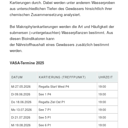
Kartierungen durch. Dabei werden unter anderem Wasserproben
aus unterschiedlichen Tiefen des Gewässers hinsichtlich ihrer
chemischen Zusammensetzung analysiert.
Bei Makrophytenkartierungen werden die Art und Häufigkeit der
submersen (=untergetauchten) Wasserpflanzen bestimmt. Aus
diesen Bioindikatoren kann
der Nährstoffhaushalt eines Gewässers zusätzlich bestimmt
werden.
VASA-Termine 2025
DATUM
KARTIERUNG (TREFFPUNKT)
UHRZEIT
Mi 27.05.2026
Regatta Start West P4
19:00
Di 09.06.2026
See 1 P4
19:00
Do 18.06.2026
Regatta Ziel Ost P1
19:00
Mo 13.07.2026
See 7 P1
19:00
Di 21.07.2026
See 5 P1
19:00
Mi 19.08.2026
See 6 P1
19:00