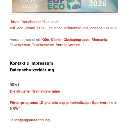
https://taucher.net/diveinside-
euf_eco_award_2026__taucher_schuetzen_die_ozeane-kaz9751
Verschlagwortet mit
Köln
,
Kölner
,
Ökologiegruppe
,
Rhenania
,
Tauchverein
,
Tauchvereine
,
Verein
,
Vereine
Kontakt & Impressum
Datenschutzerklärung
NEWS
Die aktuellen Trainingstermine
Förderprogramm „Digitalisierung gemeinnütziger Sportvereine in
NRW“
Tauchgangsberechnung