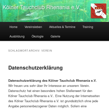
Zum
Zum
Tauchverein Köln, Tauchausbildung Köln, tauchen lernen Köln
primären
sekundären
Inhalt
Inhalt
springen
springen
Kölner Tauchclub Rhenania
Hauptmenü
Home
Vereinsleben
Aktuelles & Termine
Training
Ausbildung
Ökologie
Galerie
SCHLAGWORT-ARCHIV:
VEREIN
Datenschutzerklärung
Datenschutzerklärung des Kölner Tauchclub Rhenania e.V.
Wir freuen uns sehr über Ihr Interesse an unserem Verein.
Datenschutz hat einen besonders hohen Stellenwert für den
Kölner Tauchclub Rhenania e.V.. Eine Nutzung der Internetseiten
des Kölner Tauchclub Rhenania e.V. ist grundsätzlich ohne jede
Angabe personenbezogener Daten möglich. Sofern eine